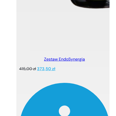
Zestaw EndoSynergia
Pierwotna
Aktualna
415,00
zł
373,50
zł
cena
cena
wynosiła:
wynosi:
415,00 zł.
373,50 zł.