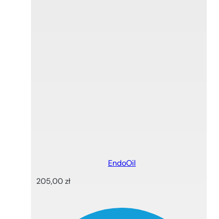
EndoOil
205,00
zł