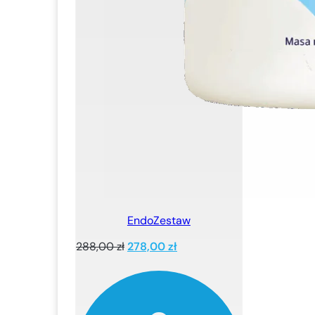
EndoZestaw
Pierwotna
Aktualna
288,00
zł
278,00
zł
cena
cena
wynosiła:
wynosi:
288,00 zł.
278,00 zł.