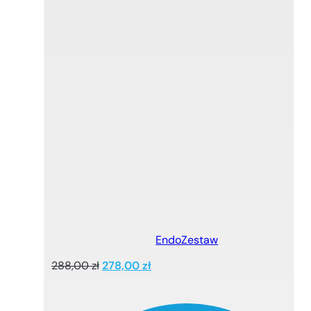
EndoZestaw
Pierwotna
Aktualna
288,00
zł
278,00
zł
cena
cena
wynosiła:
wynosi:
288,00 zł.
278,00 zł.