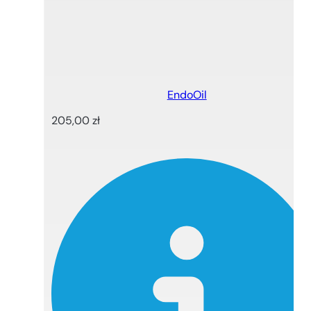
EndoOil
205,00
zł