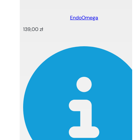
EndoOmega
139,00
zł