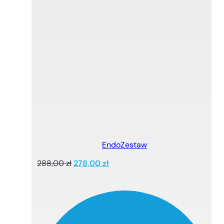
EndoZestaw
Pierwotna
Aktualna
288,00
zł
278,00
zł
cena
cena
wynosiła:
wynosi:
288,00 zł.
278,00 zł.