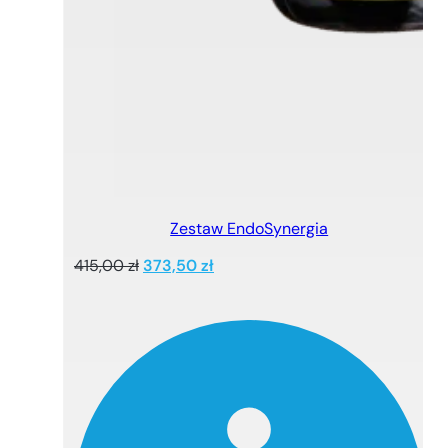
Zestaw EndoSynergia
Pierwotna
Aktualna
415,00
zł
373,50
zł
cena
cena
wynosiła:
wynosi:
415,00 zł.
373,50 zł.