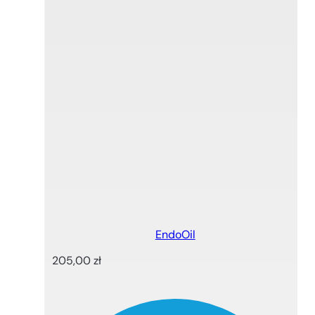
EndoOil
205,00
zł