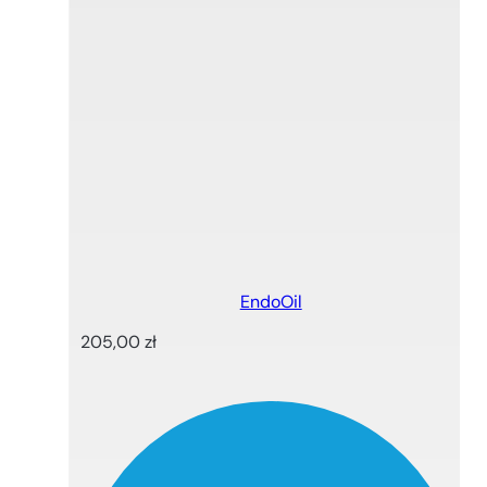
EndoOil
205,00
zł