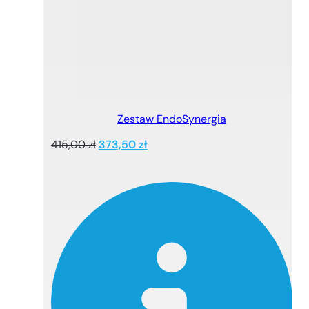
Zestaw EndoSynergia
Pierwotna
Aktualna
415,00
zł
373,50
zł
cena
cena
wynosiła:
wynosi:
415,00 zł.
373,50 zł.