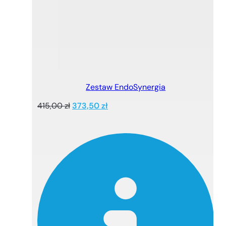
Zestaw EndoSynergia
Pierwotna
Aktualna
415,00
zł
373,50
zł
cena
cena
wynosiła:
wynosi:
415,00 zł.
373,50 zł.