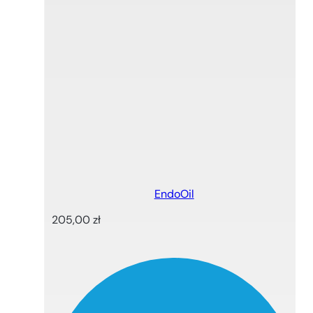
EndoOil
205,00
zł