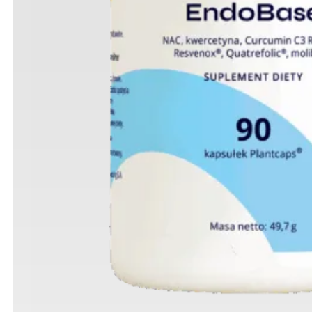
EndoOil
205,00
zł