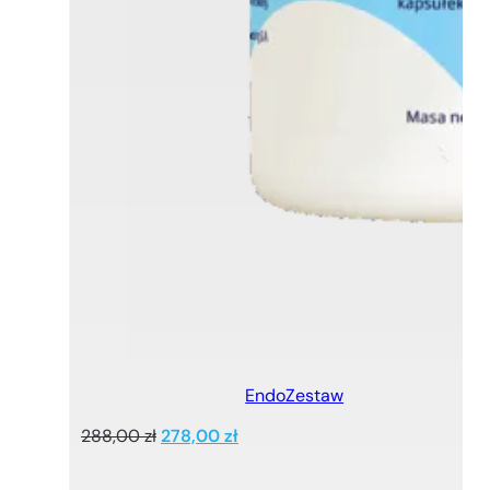
EndoZestaw
Pierwotna
Aktualna
288,00
zł
278,00
zł
cena
cena
wynosiła:
wynosi: