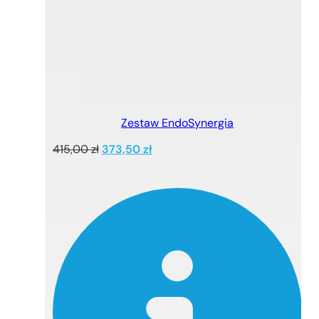
Zestaw EndoSynergia
Pierwotna
Aktualna
415,00
zł
373,50
zł
cena
cena
wynosiła:
wynosi:
415,00 zł.
373,50 zł.