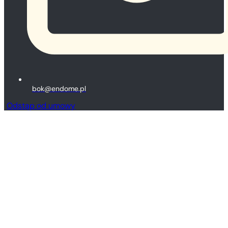
bok@endome.pl
Odstąp od umowy
Bezpieczne transakcje
Zapłać bezpiecznie ze Stripe oraz Przelewy24