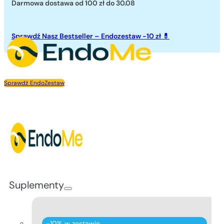
Darmowa dostawa od 100 zł
do 30.08
Przejdź do głównej treści
Przejdź do stopki
Sprawdź Nasz Bestseller – Endozestaw -10 zł 💊
Sprawdź EndoZestaw
Suplementy
-10% w zestawie