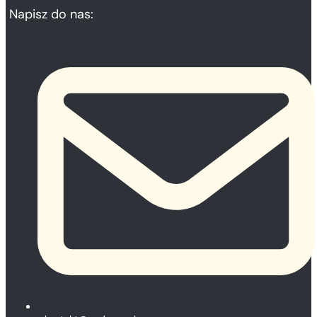
Napisz do nas:
EndoOil
205,00
zł