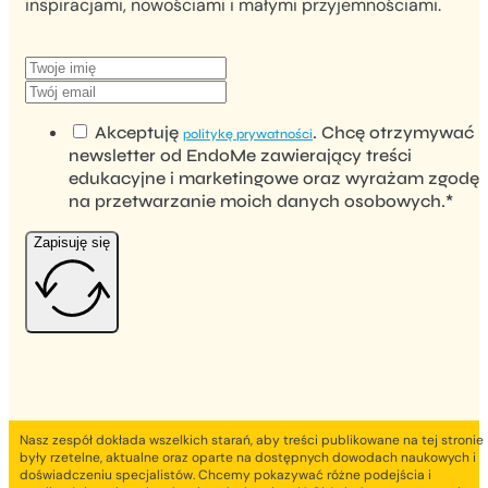
inspiracjami, nowościami i małymi przyjemnościami.
Akceptuję
. Chcę otrzymywać
politykę prywatności
newsletter od EndoMe zawierający treści
edukacyjne i marketingowe oraz wyrażam zgodę
na przetwarzanie moich danych osobowych.*
Zapisuję się
Nasz zespół dokłada wszelkich starań, aby treści publikowane na tej stronie
były rzetelne, aktualne oraz oparte na dostępnych dowodach naukowych i
doświadczeniu specjalistów. Chcemy pokazywać różne podejścia i