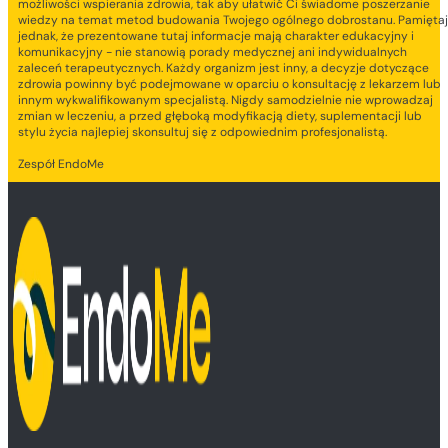
możliwości wspierania zdrowia, tak aby ułatwić Ci świadome poszerzanie
wiedzy na temat metod budowania Twojego ogólnego dobrostanu. Pamiętaj
jednak, że prezentowane tutaj informacje mają charakter edukacyjny i
komunikacyjny - nie stanowią porady medycznej ani indywidualnych
zaleceń terapeutycznych. Każdy organizm jest inny, a decyzje dotyczące
zdrowia powinny być podejmowane w oparciu o konsultację z lekarzem lub
innym wykwalifikowanym specjalistą. Nigdy samodzielnie nie wprowadzaj
zmian w leczeniu, a przed głęboką modyfikacją diety, suplementacji lub
stylu życia najlepiej skonsultuj się z odpowiednim profesjonalistą.
Zespół EndoMe