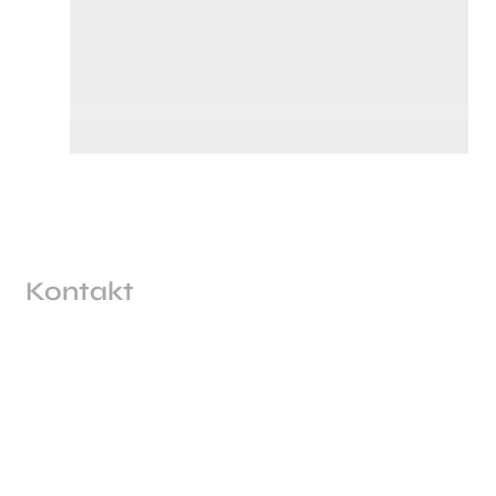
Kontakt
EndoOmega
139,00
zł