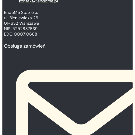
kontakt@endome.pl
EndoMe Sp. z o.o.
ul. Bieniewicka 26
01-632 Warszawa
NIP: 5252837639
BDO 000710688
Obsługa zamówień