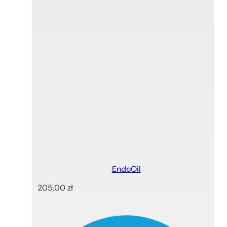
EndoOil
205,00
zł