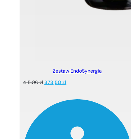
Zestaw EndoSynergia
Pierwotna
Aktualna
415,00
zł
373,50
zł
cena
cena
wynosiła:
wynosi:
415,00 zł.
373,50 zł.