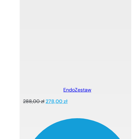
EndoZestaw
Pierwotna
Aktualna
288,00
zł
278,00
zł
cena
cena
wynosiła:
wynosi:
288,00 zł.
278,00 zł.