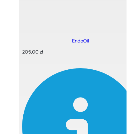
EndoOil
205,00
zł