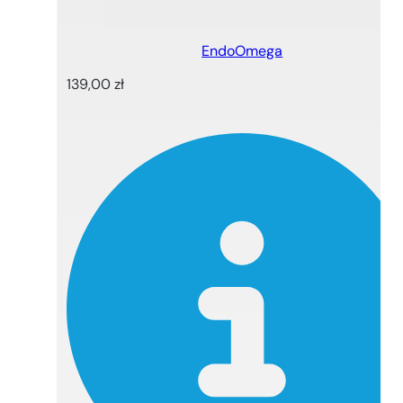
EndoOmega
139,00
zł