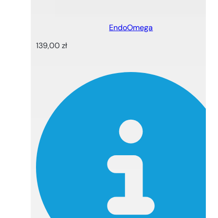
EndoOmega
139,00
zł