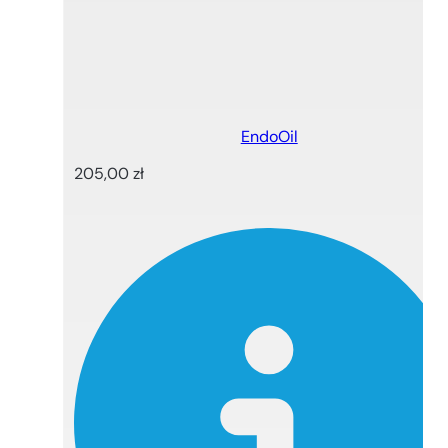
EndoOil
205,00
zł