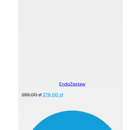
EndoZestaw
Pierwotna
Aktualna
288,00
zł
278,00
zł
cena
cena
wynosiła:
wynosi:
288,00 zł.
278,00 zł.