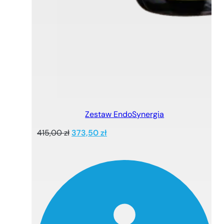
Zestaw EndoSynergia
Pierwotna
Aktualna
415,00
zł
373,50
zł
cena
cena
wynosiła:
wynosi:
415,00 zł.
373,50 zł.