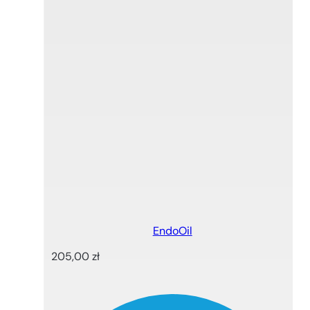
EndoOil
205,00
zł